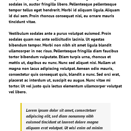
sodales in, auctor fringilla libero. Pellentesque pellentesque
tempor tellus eget hendrerit. Morbi id aliquam ligula. Aliquam
id dui sem. Proin rhoncus consequat nisl, eu ornare mauris
tincidunt vitae.
Vestibulum sodales ante a purus volutpat euismod. Proin
sodales quam nec ante sollicitudin lacinia. Ut egestas
bibendum tempor. Morbi non nibh sit amet ligula blandit
ullamcorper in nec risus. Pellentesque fringilla diam faucibus
tortor bibendum vulputate. Etiam turpis urna, rhoncus et
mattis ut, dapibus eu nunc. Nunc sed aliquet nisi. Nullam ut
magna non lacus adipiscing volutpat. Aenean odio mauris,
consectetur quis consequat quis, blandit a nunc. Sed orci erat,
placerat ac interdum ut, suscipit eu augue. Nunc vitae mi
tortor. Ut vel justo quis lectus elementum ullamcorper volutpat
vel libero.
Lorem ipsum dolor sit amet, consectetuer
adipiscing elit, sed diam nonummy nibh
euismod tincidunt ut laoreet dolore magna
aliquam erat volutpat. Ut wisi enim ad minim