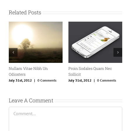
Related Posts
Un
Proin Sodales Quam Nec
Nunc Tincidunt Elit Cursu
Sollicit
July 31st, 2012
|
0 Comment
omments
July 31st, 2012
|
0 Comments
Leave A Comment
Comment