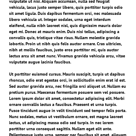
vulputate ut nisi. Aliquam accumsan, nulla sed feugiat
vehicula, lacus justo semper libero, quis porttitor turpis odio
sit amet ligula. Duis dapibus fermentum orci, nec malesuada
libero vehicula ut. Integer sodales, urna eget interdum
eleifend, nulla nibh laoreet nisl, quis dignissim mauris dolor
eget mi. Donec at mauris enim. Duis nisi tellus, adipiscing a
convallis quis, tristique vitae risus. Nullam molestie gravida
lobortis. Proin ut nibh quis felis auctor ornare. Cras ultricies,
nibh at mollis faucibus, justo eros porttitor mi, quis auctor
lectus arcu sit amet nunc. Vivamus gravida vehicula arcu, vitae
vulputate augue lacinia faucibus.
Ut porttitor euismod cursus. Mauris suscipit, turpis ut dapibus
rhoncus, odio erat egestas orci, in sollicitudin enim erat id est.
Sed auctor gravida arcu, nec fringilla orci aliquet ut. Nullam eu
pretium purus. Maecenas fermentum posuere sem vel posuere.
Lorem ipsum dolor sit amet, consectetur adipiscing elit. Morbi
ornare convallis lectus a faucibus. Praesent et urna turpis.
Fusce tincidunt augue in velit tincidunt sed tempor felis porta.
Nunc sodales, metus ut vestibulum ornare, est magna laoreet
lectus, ut adipiscing massa odio sed turpis. In nec lorem
porttitor urna consequat sagittis. Nullam eget elit ante.
Pellentesque justo urna, semper nec faucibus sit amet, aliquam