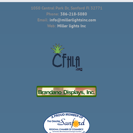
1050 Central Park Dr, Sanford Fl 32771
Phone:
386-218-5080
Email:
info@millerlightsinc.com
Web:
Miller lights Inc