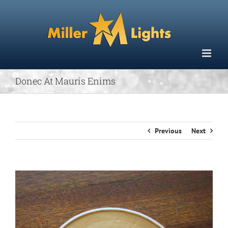
Skip
to
content
Donec At Mauris Enims
Previous
Next
View
Larger
Image