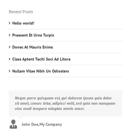
Recent Posts
Hello world!
Praesent Et Urna Turpis
Donec At Mauris Enims
Class Aptent Taciti Soci Ad Litora
Nullam Vitae Nibh Un Odiosters
Neque porro quisquam est, qui dolorem ipsum quia dolor
Aliquam erat volutpat. Quisque at est id ligula facilisis
sit amet, consec tetur, adipisci velit, sed quia non numquam
laoreet eget pulvinar nibh. Suspendisse at ultrices dui.
eius modi tempora voluptas amets unser.
Curabitur ac felis arcu sadips ipsums fugiats nemis.
John Doe
Luke Beck
,
My Company
,
Theme Fusion