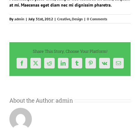
at mi. Maecenas eget diam nec mi dignissim pharetra.
By
admin
|
July 31st, 2012
|
Creative
,
Design
|
0 Comments
Share This Story, Choose Your Platform!
Facebook
X
Reddit
LinkedIn
Tumblr
Pinterest
Vk
Email
About the Author:
admin