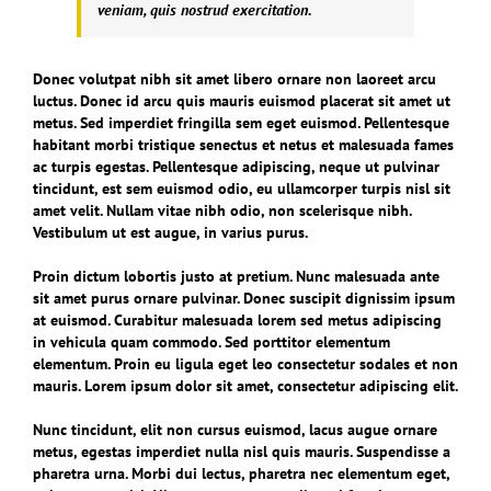
veniam, quis nostrud exercitation.
Donec volutpat nibh sit amet libero ornare non laoreet arcu
luctus. Donec id arcu quis mauris euismod placerat sit amet ut
metus. Sed imperdiet fringilla sem eget euismod. Pellentesque
habitant morbi tristique senectus et netus et malesuada fames
ac turpis egestas. Pellentesque adipiscing, neque ut pulvinar
tincidunt, est sem euismod odio, eu ullamcorper turpis nisl sit
amet velit. Nullam vitae nibh odio, non scelerisque nibh.
Vestibulum ut est augue, in varius purus.
Proin dictum lobortis justo at pretium. Nunc malesuada ante
sit amet purus ornare pulvinar. Donec suscipit dignissim ipsum
at euismod. Curabitur malesuada lorem sed metus adipiscing
in vehicula quam commodo. Sed porttitor elementum
elementum. Proin eu ligula eget leo consectetur sodales et non
mauris. Lorem ipsum dolor sit amet, consectetur adipiscing elit.
Nunc tincidunt, elit non cursus euismod, lacus augue ornare
metus, egestas imperdiet nulla nisl quis mauris. Suspendisse a
pharetra urna. Morbi dui lectus, pharetra nec elementum eget,