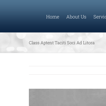
Skip
to
content
Home
About Us
Servi
Class Aptent Taciti Soci Ad Litora
View
Larger
Image