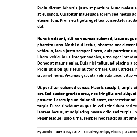
Proin dictum lobortis justo at pretium. Nunc malesua
at euismod. Curabitur malesuada lorem sed metus ad
elementum. Proin eu ligula eget leo consectetur soda
elit.
Nunc tincidunt, elit non cursus euismod, lacus augue
pharetra urna. Morbi dui lectus, pharetra nec elemen
vehicula, lacus justo semper libero, quis porttitor t
libero vehicula ut. Integer sodales, urna eget interdu
Donec at mauris enim. Duis nisi tellus, adipiscing a co
Proin ut nibh quis felis auctor ornare. Cras ultricies,
sit amet nunc. Vivamus gravida vehicula arcu, vitae v
Ut porttitor euismod cursus. Mauris suscipit, turpis u
est. Sed auctor gravida arcu, nec fringilla orci ali
posuere. Lorem ipsum dolor sit amet, consectetur adip
turpis. Fusce tincidunt augue in velit tincidunt sed 
laoreet lectus, ut adipiscing massa odio sed turpis. I
Pellentesque justo urna, semper nec faucibus sit ame
By
admin
|
July 31st, 2012
|
Creative
,
Design
,
Videos
|
0 Comm