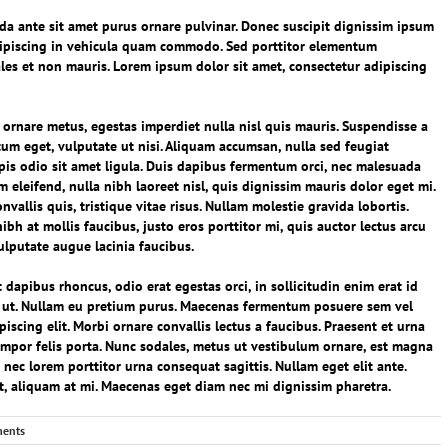
da ante sit amet purus ornare pulvinar. Donec suscipit dignissim ipsum
ipiscing in vehicula quam commodo. Sed porttitor elementum
les et non mauris. Lorem ipsum dolor sit amet, consectetur adipiscing
 ornare metus, egestas imperdiet nulla nisl quis mauris. Suspendisse a
tum eget, vulputate ut nisi. Aliquam accumsan, nulla sed feugiat
urpis odio sit amet ligula. Duis dapibus fermentum orci, nec malesuada
m eleifend, nulla nibh laoreet nisl, quis dignissim mauris dolor eget mi.
nvallis quis, tristique vitae risus. Nullam molestie gravida lobortis.
 nibh at mollis faucibus, justo eros porttitor mi, quis auctor lectus arcu
ulputate augue lacinia faucibus.
t dapibus rhoncus, odio erat egestas orci, in sollicitudin enim erat id
quet ut. Nullam eu pretium purus. Maecenas fermentum posuere sem vel
iscing elit. Morbi ornare convallis lectus a faucibus. Praesent et urna
tempor felis porta. Nunc sodales, metus ut vestibulum ornare, est magna
n nec lorem porttitor urna consequat sagittis. Nullam eget elit ante.
t, aliquam at mi. Maecenas eget diam nec mi dignissim pharetra.
ents