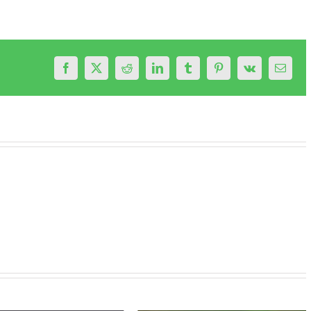
Facebook
X
Reddit
LinkedIn
Tumblr
Pinterest
Vk
Email