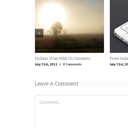
s
Nullam Vitae Nibh Un Odiosters
Proin Soda
ents
July 31st, 2012
|
0 Comments
July 31st, 2
Leave A Comment
Comment