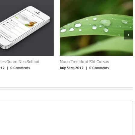
les Quam Nec Sollicit
Nunc Tincidunt Elit Cursus
012
|
0 Comments
July 31st, 2012
|
0 Comments