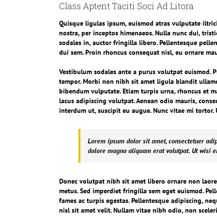
Class Aptent Taciti Soci Ad Litora
Quisque ligulas ipsum, euismod atras vulputate iltrici
nostra, per inceptos himenaeos. Nulla nunc dui, trist
sodales in, auctor fringilla libero. Pellentesque pell
dui sem. Proin rhoncus consequat nisl, eu ornare maur
Vestibulum sodales ante a purus volutpat euismod. P
tempor. Morbi non nibh sit amet ligula blandit ullamc
bibendum vulputate. Etiam turpis urna, rhoncus et ma
lacus adipiscing volutpat. Aenean odio mauris, consec
interdum ut, suscipit eu augue. Nunc vitae mi tortor.
Lorem ipsum dolor sit amet, consectetuer adi
dolore magna aliquam erat volutpat. Ut wisi 
Donec volutpat nibh sit amet libero ornare non laore
metus. Sed imperdiet fringilla sem eget euismod. Pel
fames ac turpis egestas. Pellentesque adipiscing, ne
nisl sit amet velit. Nullam vitae nibh odio, non scele