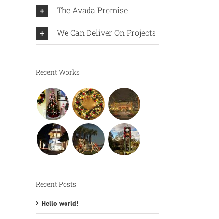
The Avada Promise
We Can Deliver On Projects
Recent Works
Recent Posts
Hello world!