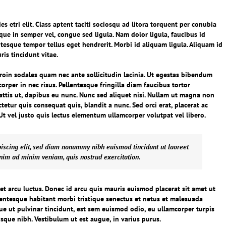
es etri elit. Class aptent taciti sociosqu ad litora torquent per conubia
ique in semper vel, congue sed ligula. Nam dolor ligula, faucibus id
entesque tempor tellus eget hendrerit. Morbi id aliquam ligula. Aliquam id
is tincidunt vitae.
roin sodales quam nec ante sollicitudin lacinia. Ut egestas bibendum
orper in nec risus. Pellentesque fringilla diam faucibus tortor
ttis ut, dapibus eu nunc. Nunc sed aliquet nisi. Nullam ut magna non
tetur quis consequat quis, blandit a nunc. Sed orci erat, placerat ac
 Ut vel justo quis lectus elementum ullamcorper volutpat vel libero.
piscing elit, sed diam nonummy nibh euismod tincidunt ut laoreet
enim ad minim veniam, quis nostrud exercitation.
et arcu luctus. Donec id arcu quis mauris euismod placerat sit amet ut
lentesque habitant morbi tristique senectus et netus et malesuada
que ut pulvinar tincidunt, est sem euismod odio, eu ullamcorper turpis
risque nibh. Vestibulum ut est augue, in varius purus.