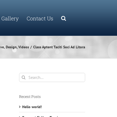
Gallery
Contact Us
ive
Design
Videos
Class Aptent Taciti Soci Ad Litora
Search
for:
Recent Posts
Hello world!