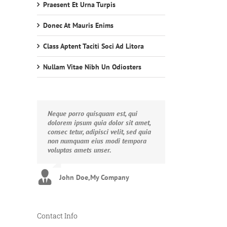
Praesent Et Urna Turpis
Donec At Mauris Enims
Class Aptent Taciti Soci Ad Litora
Nullam Vitae Nibh Un Odiosters
Neque porro quisquam est, qui
Aliquam erat volutpat. Quisque at
dolorem ipsum quia dolor sit amet,
est id ligula facilisis laoreet eget
consec tetur, adipisci velit, sed quia
pulvinar nibh. Suspendisse at
non numquam eius modi tempora
ultrices dui. Curabitur ac felis arcu
voluptas amets unser.
sadips ipsums fugiats nemis.
John Doe
Luke Beck
,
My Company
,
Theme Fusion
Contact Info